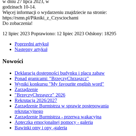
w dniu 27 lipca 2023, w
godzinach 10-14.
Więcej informacji o wydarzeniu znajdziecie na stronie:
https://rsmn.pl/Pikniki_z_Czysciochami
Do zobaczenia!
12 lipiec 2023
Poprawiono: 12 lipiec 2023
Odsłony: 18295
Poprzedni artykuł
Następny artykuł
Nowości
Deklaracja dostępności budynku i placu zabaw
Ponad granicami: "BrzęczyChrząszcz"
Wyniki konkursu "My favourite english word"
Zarządzenie
"BrzęczyChrząszcz" 2026
Rekrutacja 2026/2027
Zarządzenie Burmistrza w sprawie postępowania
rekrutacyjnego
Zarządzenie Burmistrza - przerwa wakacyjna
Apteczka emocjonalnej pomocy - galeria
Bawinki omy i opy -galeria