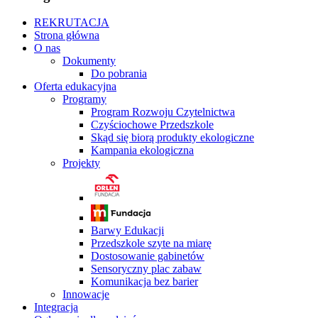
REKRUTACJA
Strona główna
O nas
Dokumenty
Do pobrania
Oferta edukacyjna
Programy
Program Rozwoju Czytelnictwa
Czyściochowe Przedszkole
Skąd się biorą produkty ekologiczne
Kampania ekologiczna
Projekty
Barwy Edukacji
Przedszkole szyte na miarę
Dostosowanie gabinetów
Sensoryczny plac zabaw
Komunikacja bez barier
Innowacje
Integracja