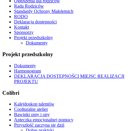
Ogłoszenia dla rodziców
Rada Rodziców
Standardy Ochrony Małoletnich
RODO
Deklaracja dostępności
Kontakt
Sponsorzy
Projekt przedszkolny
Dokumenty
Projekt przedszkolny
Dokumenty
Harmonogram
DEKLARACJA DOSTĘPNOŚCI MIEJSC REALIZACJI
PROJEKTU
Colibri
Kalejdoskop talentów
Coolturalne atelier
Bawinki omy i opy
Apteczka emocjonalnej pomocy
Przyszłość zaczyna się dziś
Dobre praktyki