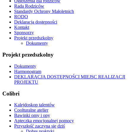
Ogłoszenia dla rodziców
Rada Rodziców
Standardy Ochrony Małoletnich
RODO
Deklaracja dostępności
Kontakt
Sponsorzy
Projekt przedszkolny
Dokumenty
Projekt przedszkolny
Dokumenty
Harmonogram
DEKLARACJA DOSTĘPNOŚCI MIEJSC REALIZACJI
PROJEKTU
Colibri
Kalejdoskop talentów
Coolturalne atelier
Bawinki omy i opy
Apteczka emocjonalnej pomocy
Przyszłość zaczyna się dziś
Dobre praktyki