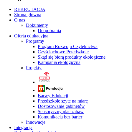
REKRUTACJA
Strona główna
O nas
Dokumenty
Do pobrania
Oferta edukacyjna
Programy
Program Rozwoju Czytelnictwa
Czyściochowe Przedszkole
Skąd się biorą produkty ekologiczne
Kampania ekologiczna
Projekty
Barwy Edukacji
Przedszkole szyte na miarę
Dostosowanie gabinetów
Sensoryczny plac zabaw
Komunikacja bez barier
Innowacje
Integracja