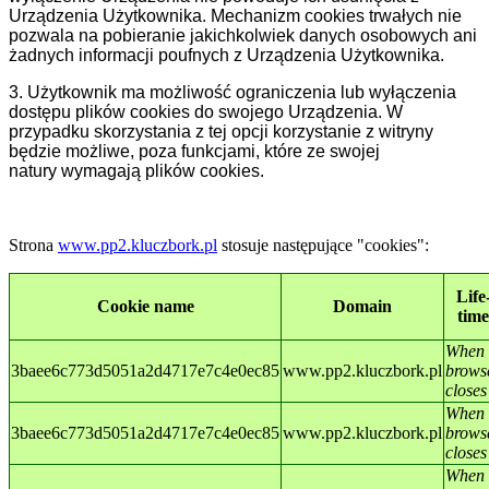
Urządzenia Użytkownika. Mechanizm cookies trwałych nie
pozwala na pobieranie jakichkolwiek danych osobowych ani
żadnych informacji poufnych z Urządzenia Użytkownika.
3. Użytkownik ma możliwość ograniczenia lub wyłączenia
dostępu plików cookies do swojego Urządzenia. W
przypadku skorzystania z tej opcji korzystanie z witryny
będzie możliwe, poza funkcjami, które ze swojej
natury wymagają plików cookies.
Strona
www.pp2.kluczbork.pl
stosuje następujące "cookies":
Life
Cookie name
Domain
time
When
3baee6c773d5051a2d4717e7c4e0ec85
www.pp2.kluczbork.pl
brows
closes
When
3baee6c773d5051a2d4717e7c4e0ec85
www.pp2.kluczbork.pl
brows
closes
When