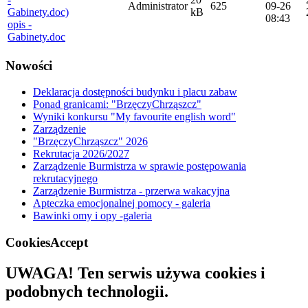
Administrator
625
09-26
kB
08:43
opis -
Gabinety.doc
Nowości
Deklaracja dostępności budynku i placu zabaw
Ponad granicami: "BrzęczyChrząszcz"
Wyniki konkursu "My favourite english word"
Zarządzenie
"BrzęczyChrząszcz" 2026
Rekrutacja 2026/2027
Zarządzenie Burmistrza w sprawie postępowania
rekrutacyjnego
Zarządzenie Burmistrza - przerwa wakacyjna
Apteczka emocjonalnej pomocy - galeria
Bawinki omy i opy -galeria
CookiesAccept
UWAGA! Ten serwis używa cookies i
podobnych technologii.