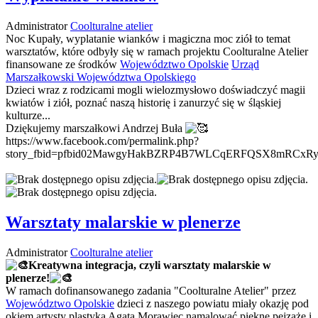
Administrator
Coolturalne atelier
Noc Kupały, wyplatanie wianków i magiczna moc ziół to temat
warsztatów, które odbyły się w ramach projektu Coolturalne Atelier
finansowane ze środków
Województwo Opolskie
Urząd
Marszałkowski Województwa Opolskiego
Dzieci wraz z rodzicami mogli wielozmysłowo doświadczyć magii
kwiatów i ziół, poznać naszą historię i zanurzyć się w śląskiej
kulturze...
Dziękujemy marszałkowi Andrzej Buła
https://www.facebook.com/permalink.php?
story_fbid=pfbid02MawgyHakBZRP4B7WLCqERFQSX8mRCxRy
Warsztaty malarskie w plenerze
Administrator
Coolturalne atelier
Kreatywna integracja, czyli warsztaty malarskie w
plenerze!
W ramach dofinansowanego zadania "Coolturalne Atelier" przez
Województwo Opolskie
dzieci z naszego powiatu miały okazję pod
okiem artysty plastyka Agata Morawiec namalować piękne pejzaże i