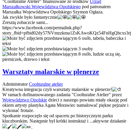
"Coolturalne Atelier" finansowane ze środków
Urząd
Marszałkowski Województwa Opolskiego
pod patronatem
Marszałka Województwa Opolskiego Szymon Ogłaza.
Jak zwykle było fantastycznie
Zresztą zobaczcie sami...
https://www.facebook.com/permalink.php?
story_fbid=pfbid02dy57NVmzzkma1ZsKAwoKQz54FnHgQhcxs3
Warsztaty malarskie w plenerze
Administrator
Coolturalne atelier
Kreatywna integracja czyli warsztaty malarskie w plenerze!
W ramach dofinansowanego zadania "Coolturalne Atelier" przez
Województwo Opolskie
dzieci z naszego powiatu miały okazję pod
okiem artysty plastyka Agata Morawiec namalować piękne pejzaże i
wykonać frotaże.
Spotkanie rozpoczęlo się od spaceru po historycznym parku
kluczborskim. Następnie był krótki instruktaż i ...aktywne działanie
.