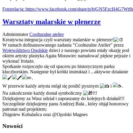
Fotorelacja: https://www.facebook.com/share/p/hjGN5FzcH4G7Wtfh
Warsztaty malarskie w plenerze
Administrator
Coolturalne atelier
Kreatywna integracja czyli warsztaty malarskie w plenerze!
W ramach dofinansowanego zadania "Coolturalne Atelier" przez
Województwo Opolskie
dzieci z naszego powiatu miały okazję pod
okiem artysty plastyka Agata Morawiec namalować piękne pejzaże i
wykonać frotaże.
Spotkanie rozpoczęlo się od spaceru po historycznym parku
kluczborskim. Następnie był krótki instruktaż i ...aktywne działanie
.
W przerwie każdy artysta mógł się posilić pysznym
i
.
Na zakończenie każdy dostał symboliczny
!!!
Dziękujemy za Wasz udział i zapraszamy do kolejnych działań!!!
Szczególnie dziękujemy panu Andrzej Buła , który objął honorowy
patronat nad projektem;
Zbigniew Kubalańca oraz @Opolski Magnes
Nowości