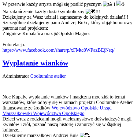
W przerwie każdy artysta mógł się posilić pysznym
i
.
Na zakończenie każdy dostał symboliczny
!!!
Dziękujemy za Wasz udział i zapraszamy do kolejnych działań!!!
Szczególnie dziękujemy panu Andrzej Buła , który objął honorowy
patronat nad projektem;
Zbigniew Kubalańca oraz @Opolski Magnes
Fotorelacja:
https://www.facebook.com/share/p/xFMtc8WPazBEjNsq/
Wyplatanie wianków
Administrator
Coolturalne atelier
Noc Kupały, wyplatanie wianków i magiczna moc ziół to temat
warsztatów, które odbyły się w ramach projektu Coolturalne Atelier
finansowane ze środków
Województwo Opolskie
Urząd
Marszałkowski Województwa Opolskiego
Dzieci wraz z rodzicami mogli wielozmysłowo doświadczyć magii
kwiatów i ziół, poznać naszą historię i zanurzyć się w śląskiej
kulturze...
Dziękujemy marszałkowi Andrzej Buła