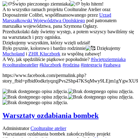
Święto pieczonego ziemniaka
było hitem!
A to wszystko ramach projektu Coolturalne Atelier oraz
Doposażenie Colibri, współfinansowanego przez
Urząd
Marszałkowski Województwa Opolskiego
pod patronatem
marszałka województwa, pana Szymona Ogłazy.
Przedszkolaki dały świetny występ, a potem wszyscy bawiliśmy się
na warsztatach i przy ognisku.
Dziękujemy wszystkim, którzy wzięli udział!
Było pysznie, kolorowo i bardzo rodzinnie
Dziękujemy
Mucholand
i
ZHR Kluczbork
za wspólną zabawę!
A Wy, jak spędziliście piątkowe popołudnie?
#świętoziemniaka
#coolturalneatelier
#kluczbork
#rodzina
#integracja
#zabawa
https://www.facebook.com/permalink.php?
story_fbid=pfbid0odkriyqzqjPvs2Shp47KSqMwy9LEjm1gYgwXU
Warsztaty ozdabiania bombek
Administrator
Coolturalne atelier
Warsztatami ozdabiania bombek zakończyliśmy projekt