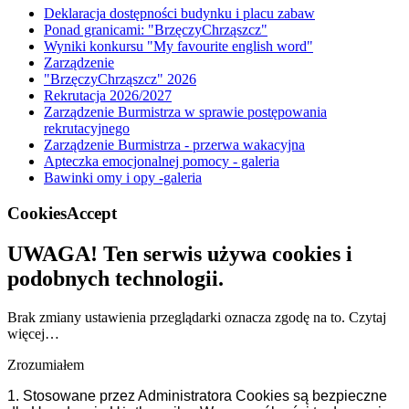
Deklaracja dostępności budynku i placu zabaw
Ponad granicami: "BrzęczyChrząszcz"
Wyniki konkursu "My favourite english word"
Zarządzenie
"BrzęczyChrząszcz" 2026
Rekrutacja 2026/2027
Zarządzenie Burmistrza w sprawie postępowania
rekrutacyjnego
Zarządzenie Burmistrza - przerwa wakacyjna
Apteczka emocjonalnej pomocy - galeria
Bawinki omy i opy -galeria
CookiesAccept
UWAGA! Ten serwis używa cookies i
podobnych technologii.
Brak zmiany ustawienia przeglądarki oznacza zgodę na to.
Czytaj
więcej…
Zrozumiałem
1. Stosowane przez Administratora Cookies są bezpieczne