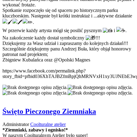
wykonać frotaże.
Spotkanie rozpoczęło się od spaceru po historycznym parku
kluczborskim. Następnie był krótki instruktaż i ...aktywne działanie
.
W przerwie każdy artysta mógł się posilić pysznym
i
.
Na zakończenie każdy dostał symboliczny
!!!
Dziękujemy za Wasz udział i zapraszamy do kolejnych działań!!!
Szczególnie dziękujemy panu Andrzej Buła, który objął honorowy
patronat nad projektem;
Zbigniew Kubalańca oraz @Opolski Magnes
https://www.facebook.com/permalink.php?
story_fbid=pfbid036XhTAJBZfmBpjQhMRNVxH1xy3UJNEbE3w
Święto Pieczonego Ziemniaka
Administrator
Coolturalne atelier
*Ziemniaki, zabawy i ognisko!*
W naszym Coolturalnym Atelier było super!