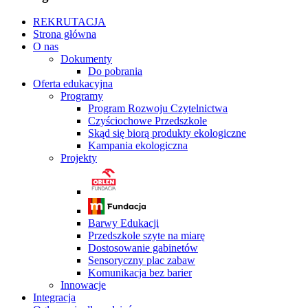
REKRUTACJA
Strona główna
O nas
Dokumenty
Do pobrania
Oferta edukacyjna
Programy
Program Rozwoju Czytelnictwa
Czyściochowe Przedszkole
Skąd się biorą produkty ekologiczne
Kampania ekologiczna
Projekty
Barwy Edukacji
Przedszkole szyte na miarę
Dostosowanie gabinetów
Sensoryczny plac zabaw
Komunikacja bez barier
Innowacje
Integracja