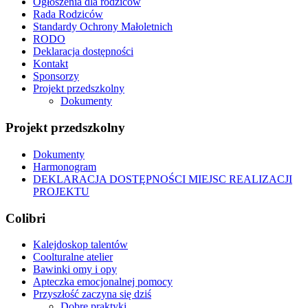
Ogłoszenia dla rodziców
Rada Rodziców
Standardy Ochrony Małoletnich
RODO
Deklaracja dostępności
Kontakt
Sponsorzy
Projekt przedszkolny
Dokumenty
Projekt przedszkolny
Dokumenty
Harmonogram
DEKLARACJA DOSTĘPNOŚCI MIEJSC REALIZACJI
PROJEKTU
Colibri
Kalejdoskop talentów
Coolturalne atelier
Bawinki omy i opy
Apteczka emocjonalnej pomocy
Przyszłość zaczyna się dziś
Dobre praktyki