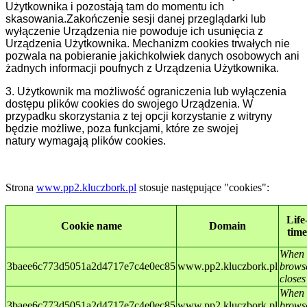
Użytkownika i pozostają tam do momentu ich
skasowania.Zakończenie sesji danej przeglądarki lub
wyłączenie Urządzenia nie powoduje ich usunięcia z
Urządzenia Użytkownika. Mechanizm cookies trwałych nie
pozwala na pobieranie jakichkolwiek danych osobowych ani
żadnych informacji poufnych z Urządzenia Użytkownika.
3. Użytkownik ma możliwość ograniczenia lub wyłączenia
dostępu plików cookies do swojego Urządzenia. W
przypadku skorzystania z tej opcji korzystanie z witryny
będzie możliwe, poza funkcjami, które ze swojej
natury wymagają plików cookies.
Strona
www.pp2.kluczbork.pl
stosuje następujące "cookies":
Life
Cookie name
Domain
time
When
3baee6c773d5051a2d4717e7c4e0ec85
www.pp2.kluczbork.pl
brows
closes
When
3baee6c773d5051a2d4717e7c4e0ec85
www.pp2.kluczbork.pl
brows