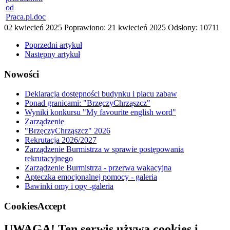
od
Praca.pl.doc
02 kwiecień 2025
Poprawiono: 21 kwiecień 2025
Odsłony: 10711
Poprzedni artykuł
Następny artykuł
Nowości
Deklaracja dostępności budynku i placu zabaw
Ponad granicami: "BrzęczyChrząszcz"
Wyniki konkursu "My favourite english word"
Zarządzenie
"BrzęczyChrząszcz" 2026
Rekrutacja 2026/2027
Zarządzenie Burmistrza w sprawie postępowania
rekrutacyjnego
Zarządzenie Burmistrza - przerwa wakacyjna
Apteczka emocjonalnej pomocy - galeria
Bawinki omy i opy -galeria
CookiesAccept
UWAGA! Ten serwis używa cookies i