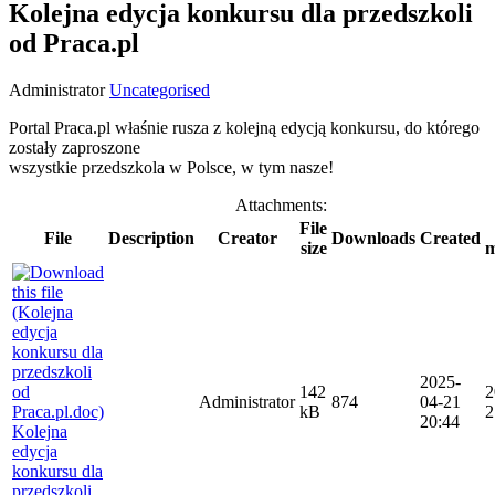
Kolejna edycja konkursu dla przedszkoli
od Praca.pl
Administrator
Uncategorised
Portal Praca.pl właśnie rusza z kolejną edycją konkursu, do którego
zostały zaproszone
wszystkie przedszkola w Polsce, w tym nasze!
Attachments:
File
File
Description
Creator
Downloads
Created
size
m
2025-
142
2
Administrator
874
04-21
kB
2
20:44
Kolejna
edycja
konkursu dla
przedszkoli