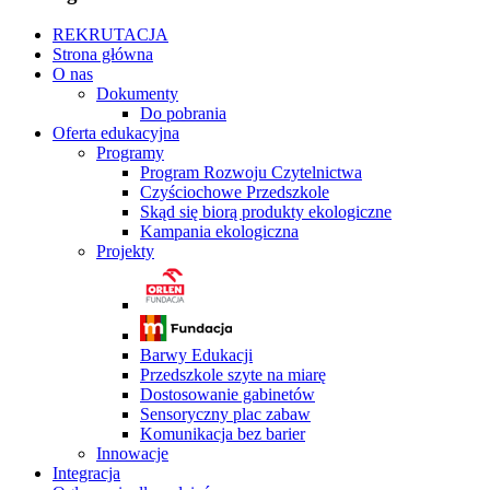
REKRUTACJA
Strona główna
O nas
Dokumenty
Do pobrania
Oferta edukacyjna
Programy
Program Rozwoju Czytelnictwa
Czyściochowe Przedszkole
Skąd się biorą produkty ekologiczne
Kampania ekologiczna
Projekty
Barwy Edukacji
Przedszkole szyte na miarę
Dostosowanie gabinetów
Sensoryczny plac zabaw
Komunikacja bez barier
Innowacje
Integracja