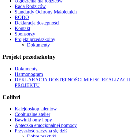
Ogłoszenia dla rodziców
Rada Rodziców
Standardy Ochrony Małoletnich
RODO
Deklaracja dostępności
Kontakt
Sponsorzy
Projekt przedszkolny
Dokumenty
Projekt przedszkolny
Dokumenty
Harmonogram
DEKLARACJA DOSTĘPNOŚCI MIEJSC REALIZACJI
PROJEKTU
Colibri
Kalejdoskop talentów
Coolturalne atelier
Bawinki omy i opy
Apteczka emocjonalnej pomocy
Przyszłość zaczyna się dziś
Dobre praktyki