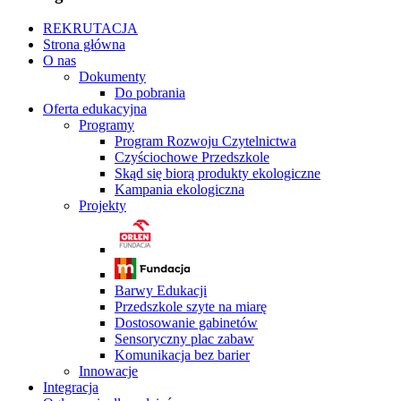
REKRUTACJA
Strona główna
O nas
Dokumenty
Do pobrania
Oferta edukacyjna
Programy
Program Rozwoju Czytelnictwa
Czyściochowe Przedszkole
Skąd się biorą produkty ekologiczne
Kampania ekologiczna
Projekty
Barwy Edukacji
Przedszkole szyte na miarę
Dostosowanie gabinetów
Sensoryczny plac zabaw
Komunikacja bez barier
Innowacje
Integracja