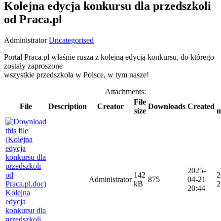
Kolejna edycja konkursu dla przedszkoli
od Praca.pl
Administrator
Uncategorised
Portal Praca.pl właśnie rusza z kolejną edycją konkursu, do którego
zostały zaproszone
wszystkie przedszkola w Polsce, w tym nasze!
Attachments:
File
File
Description
Creator
Downloads
Created
size
m
2025-
142
2
Administrator
875
04-21
kB
2
20:44
Kolejna
edycja
konkursu dla
przedszkoli