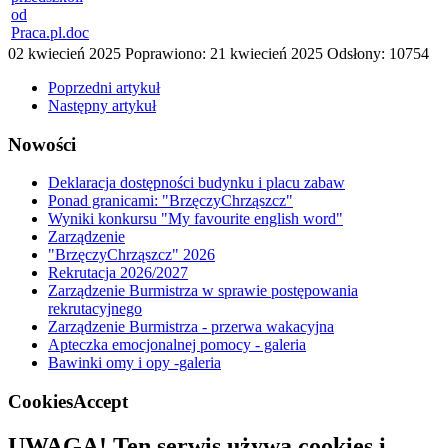
od
Praca.pl.doc
02 kwiecień 2025
Poprawiono: 21 kwiecień 2025
Odsłony: 10754
Poprzedni artykuł
Następny artykuł
Nowości
Deklaracja dostępności budynku i placu zabaw
Ponad granicami: "BrzęczyChrząszcz"
Wyniki konkursu "My favourite english word"
Zarządzenie
"BrzęczyChrząszcz" 2026
Rekrutacja 2026/2027
Zarządzenie Burmistrza w sprawie postępowania
rekrutacyjnego
Zarządzenie Burmistrza - przerwa wakacyjna
Apteczka emocjonalnej pomocy - galeria
Bawinki omy i opy -galeria
CookiesAccept
UWAGA! Ten serwis używa cookies i