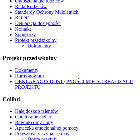
Ogłoszenia dla rodziców
Rada Rodziców
Standardy Ochrony Małoletnich
RODO
Deklaracja dostępności
Kontakt
Sponsorzy
Projekt przedszkolny
Dokumenty
Projekt przedszkolny
Dokumenty
Harmonogram
DEKLARACJA DOSTĘPNOŚCI MIEJSC REALIZACJI
PROJEKTU
Colibri
Kalejdoskop talentów
Coolturalne atelier
Bawinki omy i opy
Apteczka emocjonalnej pomocy
Przyszłość zaczyna się dziś
Dobre praktyki