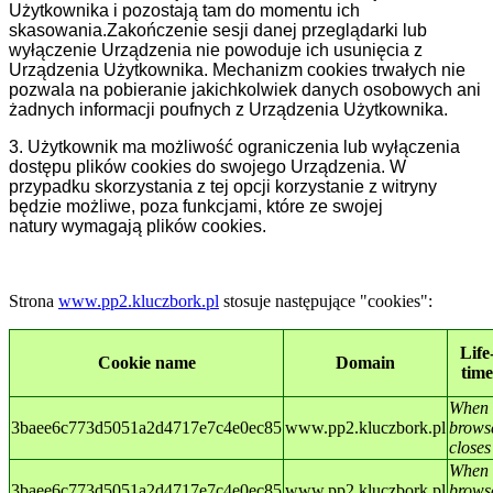
Użytkownika i pozostają tam do momentu ich
skasowania.Zakończenie sesji danej przeglądarki lub
wyłączenie Urządzenia nie powoduje ich usunięcia z
Urządzenia Użytkownika. Mechanizm cookies trwałych nie
pozwala na pobieranie jakichkolwiek danych osobowych ani
żadnych informacji poufnych z Urządzenia Użytkownika.
3. Użytkownik ma możliwość ograniczenia lub wyłączenia
dostępu plików cookies do swojego Urządzenia. W
przypadku skorzystania z tej opcji korzystanie z witryny
będzie możliwe, poza funkcjami, które ze swojej
natury wymagają plików cookies.
Strona
www.pp2.kluczbork.pl
stosuje następujące "cookies":
Life
Cookie name
Domain
time
When
3baee6c773d5051a2d4717e7c4e0ec85
www.pp2.kluczbork.pl
brows
closes
When
3baee6c773d5051a2d4717e7c4e0ec85
www.pp2.kluczbork.pl
brows